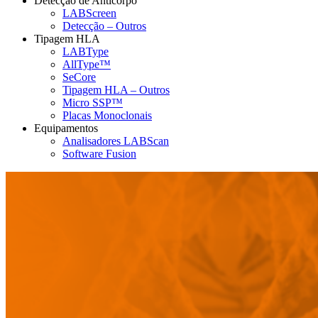
Detecção de Anticorpo
LABScreen
Detecção – Outros
Tipagem HLA
LABType
AllType™
SeCore
Tipagem HLA – Outros
Micro SSP™
Placas Monoclonais
Equipamentos
Analisadores LABScan
Software Fusion