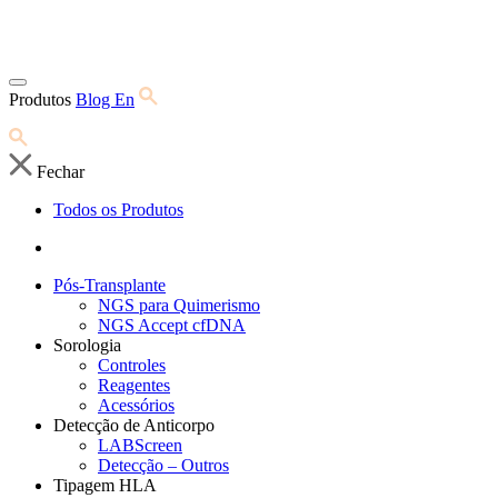
Produtos
Blog En
Fechar
Todos os Produtos
Pós-Transplante
NGS para Quimerismo
NGS Accept cfDNA
Sorologia
Controles
Reagentes
Acessórios
Detecção de Anticorpo
LABScreen
Detecção – Outros
Tipagem HLA