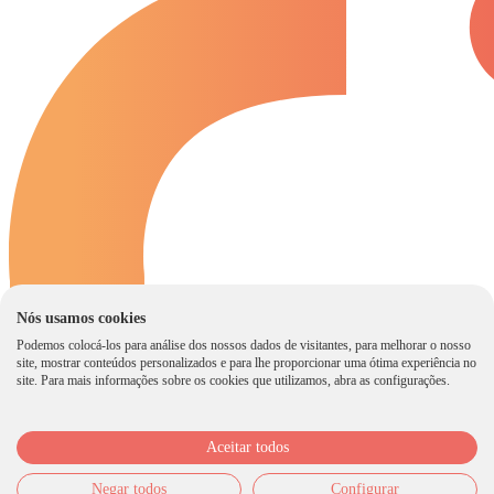
Nós usamos cookies
Podemos colocá-los para análise dos nossos dados de visitantes, para melhorar o nosso
site, mostrar conteúdos personalizados e para lhe proporcionar uma ótima experiência no
site. Para mais informações sobre os cookies que utilizamos, abra as configurações.
Aceitar todos
Dr. Jorge Neumann conta em detalhes toda a história do transplante no
Negar todos
Configurar