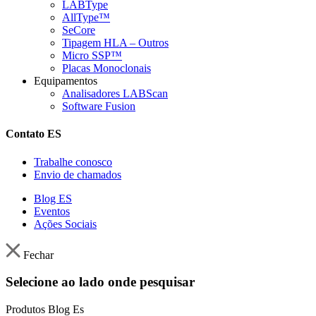
LABType
AllType™
SeCore
Tipagem HLA – Outros
Micro SSP™
Placas Monoclonais
Equipamentos
Analisadores LABScan
Software Fusion
Contato ES
Trabalhe conosco
Envio de chamados
Blog ES
Eventos
Ações Sociais
Fechar
Selecione ao lado onde pesquisar
Produtos
Blog Es