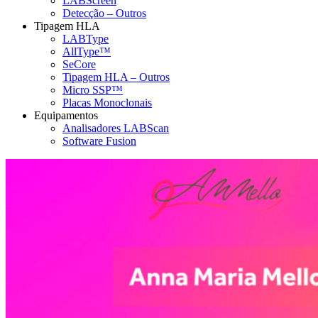
LABScreen
Detecção – Outros
Tipagem HLA
LABType
AllType™
SeCore
Tipagem HLA – Outros
Micro SSP™
Placas Monoclonais
Equipamentos
Analisadores LABScan
Software Fusion