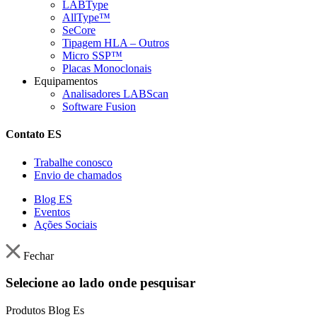
LABType
AllType™
SeCore
Tipagem HLA – Outros
Micro SSP™
Placas Monoclonais
Equipamentos
Analisadores LABScan
Software Fusion
Contato ES
Trabalhe conosco
Envio de chamados
Blog ES
Eventos
Ações Sociais
Fechar
Selecione ao lado onde pesquisar
Produtos
Blog Es