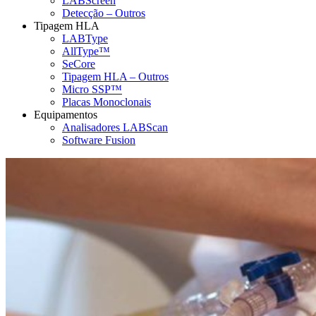
LABScreen
Detecção – Outros
Tipagem HLA
LABType
AllType™
SeCore
Tipagem HLA – Outros
Micro SSP™
Placas Monoclonais
Equipamentos
Analisadores LABScan
Software Fusion