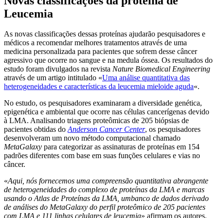
Novas classificações da proteína de
Leucemia
As novas classificações dessas proteínas ajudarão pesquisadores e
médicos a recomendar melhores tratamentos através de uma
medicina personalizada para pacientes que sofrem desse câncer
agressivo que ocorre no sangue e na medula óssea. Os resultados do
estudo foram divulgados na revista
Nature Biomedical Engineering
através de um artigo intitulado «
Uma análise quantitativa das
heterogeneidades e características da leucemia mieloide aguda
«.
No estudo, os pesquisadores examinaram a diversidade genética,
epigenética e ambiental que ocorre nas células cancerígenas devido
à LMA. Analisando triagens proteômicas de 205 biópsias de
pacientes obtidas do
Anderson Cancer Center
, os pesquisadores
desenvolveram um novo método computacional chamado
MetaGalaxy
para categorizar as assinaturas de proteínas em 154
padrões diferentes com base em suas funções celulares e vias no
câncer.
«
Aqui, nós fornecemos uma compreensão quantitativa abrangente
de heterogeneidades do complexo de proteínas da LMA e marcas
usando o Atlas de Proteínas da LMA, umbanco de dados derivado
de análises do MetaGalaxy do perfil proteômico de 205 pacientes
com LMA e 111 linhas celulares de leucemia
» afirmam os autores.