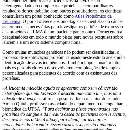
Para entender melhor as características da LMA e sua
heterogeneidade do complexo de proteínas e compartilhar os
resultados de seu trabalho com outros pesquisadores, os cientistas
construíram um portal conhecido como
Atlas Proteômico da
Leucemia
. O portal oferece aos oncologistas e cientistas do câncer
as ferramentas necessárias para investigar os padrões de expressão
das proteínas da LMA de um paciente para o outro. Fornecendo a
pesquisadores em todo o mundo pistas para novas pesquisas sobre
leucemia e um novo sistema computacional.
Como muitas mutações genéticas não podem ser classificadas, o
processo de identificação proteômica usado neste estudo acelerará a
identificação de alvos terapêuticos. Também impulsionará muito
mais os pesquisadores a desenvolverem combinações de terapias
personalizadas para pacientes de acordo com as assinaturas das
proteínas.
«
A leucemia mieloide aguda se apresenta como um câncer tão
heterogêneo que muitas vezes é descrito não como um, mas uma
coleção de doenças
«, afirma a pesquisadora co-sênior do estudo
Amina Qutub, professora associada do departamento de engenharia
biomédica da UTSA. “
Para decifrar as pistas encontradas nas
proteínas do sangue e da medula óssea de pacientes com leucemia,
desenvolvemos o MetaGalaxy para identificar as marcas
moleculares da leucemia. Essas características são análogas à
maneira como as constelações guiam as embarcações: elas