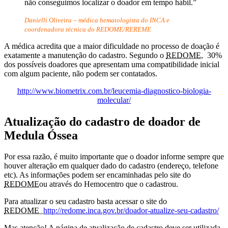
não conseguimos localizar o doador em tempo hábil.”
Danielli Oliveira – médica hematologista do INCA e
coordenadora técnica do REDOME/REREME
A médica acredita que a maior dificuldade no processo de doação é
exatamente a manutenção do cadastro. Segundo o
REDOME
, 30%
dos possíveis doadores que apresentam uma compatibilidade inicial
com algum paciente, não podem ser contatados.
http://www.biometrix.com.br/leucemia-diagnostico-biologia-
molecular/
Atualização do cadastro de doador de
Medula Óssea
Por essa razão, é muito importante que o doador informe sempre que
houver alteração em qualquer dado do cadastro (endereço, telefone
etc). As informações podem ser encaminhadas pelo site do
REDOME
ou através do Hemocentro que o cadastrou.
Para atualizar o seu cadastro basta acessar o site do
REDOME
http://redome.inca.gov.br/doador-atualize-seu-cadastro/
Mas atenção! A página de atualização de cadastro deve ser utilizada