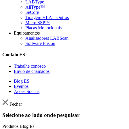
LABType
AllType™
SeCore
Tipagem HLA – Outros
Micro SSP™
Placas Monoclonais
Equipamentos
Analisadores LABScan
Software Fusion
Contato ES
Trabalhe conosco
Envio de chamados
Blog ES
Eventos
Ações Sociais
Fechar
Selecione ao lado onde pesquisar
Produtos
Blog Es