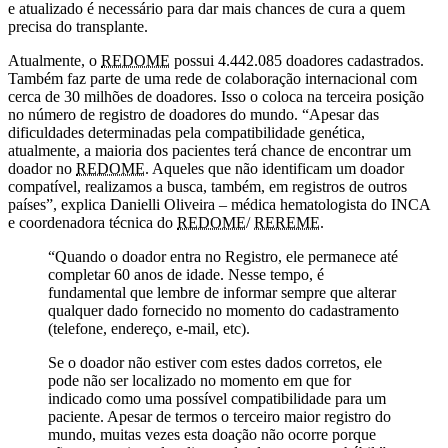
e atualizado é necessário para dar mais chances de cura a quem
precisa do transplante.
Atualmente, o
REDOME
possui 4.442.085 doadores cadastrados.
Também faz parte de uma rede de colaboração internacional com
cerca de 30 milhões de doadores. Isso o coloca na terceira posição
no número de registro de doadores do mundo. “Apesar das
dificuldades determinadas pela compatibilidade genética,
atualmente, a maioria dos pacientes terá chance de encontrar um
doador no
REDOME
. Aqueles que não identificam um doador
compatível, realizamos a busca, também, em registros de outros
países”, explica Danielli Oliveira – médica hematologista do INCA
e coordenadora técnica do
REDOME
/
REREME.
“Quando o doador entra no Registro, ele permanece até
completar 60 anos de idade. Nesse tempo, é
fundamental que lembre de informar sempre que alterar
qualquer dado fornecido no momento do cadastramento
(telefone, endereço, e-mail, etc).
Se o doador não estiver com estes dados corretos, ele
pode não ser localizado no momento em que for
indicado como uma possível compatibilidade para um
paciente. Apesar de termos o terceiro maior registro do
mundo, muitas vezes esta doação não ocorre porque