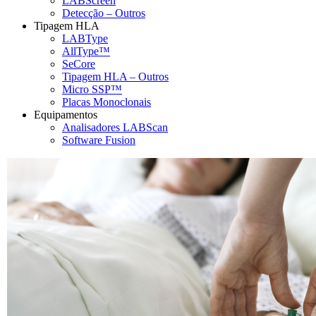
LABScreen
Detecção – Outros
Tipagem HLA
LABType
AllType™
SeCore
Tipagem HLA – Outros
Micro SSP™
Placas Monoclonais
Equipamentos
Analisadores LABScan
Software Fusion