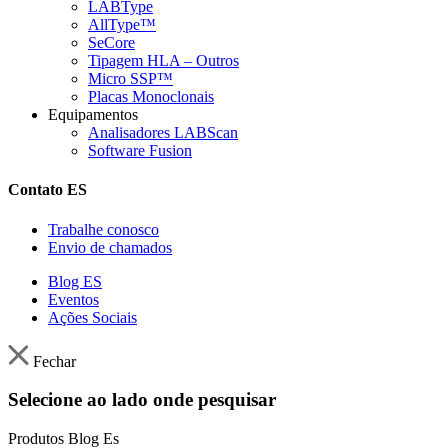
LABType
AllType™
SeCore
Tipagem HLA – Outros
Micro SSP™
Placas Monoclonais
Equipamentos
Analisadores LABScan
Software Fusion
Contato ES
Trabalhe conosco
Envio de chamados
Blog ES
Eventos
Ações Sociais
Fechar
Selecione ao lado onde pesquisar
Produtos
Blog Es