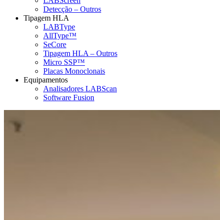
LABScreen
Detecção – Outros
Tipagem HLA
LABType
AllType™
SeCore
Tipagem HLA – Outros
Micro SSP™
Placas Monoclonais
Equipamentos
Analisadores LABScan
Software Fusion