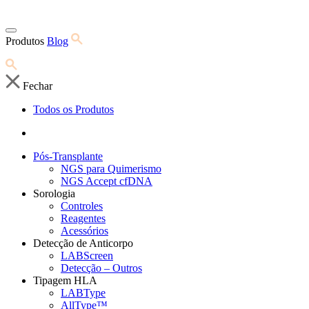
Produtos
Blog
Fechar
Todos os Produtos
Pós-Transplante
NGS para Quimerismo
NGS Accept cfDNA
Sorologia
Controles
Reagentes
Acessórios
Detecção de Anticorpo
LABScreen
Detecção – Outros
Tipagem HLA
LABType
AllType™