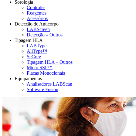
Sorologia
Controles
Reagentes
Acessórios
Detecção de Anticorpo
LABScreen
Detecção – Outros
Tipagem HLA
LABType
AllType™
SeCore
Tipagem HLA – Outros
Micro SSP™
Placas Monoclonais
Equipamentos
Analisadores LABScan
Software Fusion