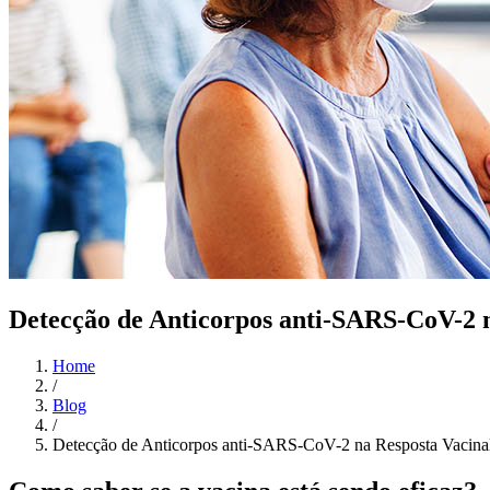
Detecção de Anticorpos anti-SARS-CoV-2 n
Home
/
Blog
/
Detecção de Anticorpos anti-SARS-CoV-2 na Resposta Vacina