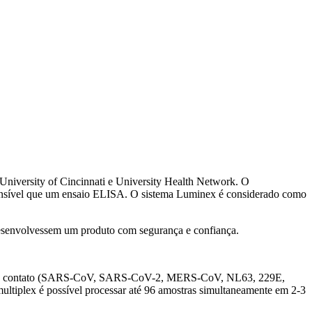
niversity of Cincinnati e University Health Network. O
sensível que um ensaio ELISA. O sistema Luminex é considerado como
desenvolvessem um produto com segurança e confiança.
te já teve contato (SARS-CoV, SARS-CoV-2, MERS-CoV, NL63, 229E,
ultiplex é possível processar até 96 amostras simultaneamente em 2-3