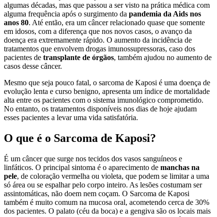
algumas décadas, mas que passou a ser visto na prática médica com
alguma frequência após o surgimento da
pandemia da Aids nos
anos 80
. Até então, era um câncer relacionado quase que somente
em idosos, com a diferença que nos novos casos, o avanço da
doença era extremamente rápido. O aumento da incidência de
tratamentos que envolvem drogas imunossupressoras, caso dos
pacientes de
transplante de órgãos
, também ajudou no aumento de
casos desse câncer.
Mesmo que seja pouco fatal, o sarcoma de Kaposi é uma doença de
evolução lenta e curso benigno, apresenta um índice de mortalidade
alta entre os pacientes com o sistema imunológico comprometido.
No entanto, os tratamentos disponíveis nos dias de hoje ajudam
esses pacientes a levar uma vida satisfatória.
O que é o Sarcoma de Kaposi?
É um câncer que surge nos tecidos dos vasos sanguíneos e
linfáticos. O principal sintoma é o aparecimento de
manchas na
pele
, de coloração vermelha ou violeta, que podem se limitar a uma
só área ou se espalhar pelo corpo inteiro. As lesões costumam ser
assintomáticas, não doem nem coçam. O Sarcoma de Kaposi
também é muito comum na mucosa oral, acometendo cerca de 30%
dos pacientes. O palato (céu da boca) e a gengiva são os locais mais