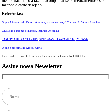
melhor tratamento a fazer e acompanhar se os medicamentos estão
fazendo o efeito desejado.
Referências:
O que é Sarcoma de Kaposi, sintomas, tratamento, coça? Tem cura?, Minuto Saudável.
Causas do Sarcoma de Kaposi, Instituto Oncoguia
SARCOMA DE KAPOSI – HIV, SINTOMAS E TRATAMENTO, MDSaúde
O que é Sarcoma de Kaposi, OPAS
Icons made by FreePik from
www.flaticon.com
is licensed by
CC 3.0 BY
Assine nossa Newsletter