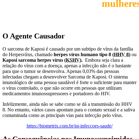
mulhere
O Agente Causador
O sarcoma de Kaposi é causado por um subtipo de vírus da família
do Herpesvírus, chamado
herpes vírus humano tipo 8
(HHV 8)
ou
Kaposi sarcoma herpes vírus
(KSHV)
.
Embora seja clara a
relação do vírus com a doença, apenas a infecção não é o bastante
para que o tumor se desenvolva. Apenas 0,03% das pessoas
infectadas chegam a desenvolver Sarcoma de Kaposi. O sistema
imunológico de uma pessoa saudável é forte o suficiente para manter
o vírus controlado, o que não ocorre em pessoas que utilizam
medicamentos imunossupressores e portadores do HIV.
Infelizmente, ainda não se sabe como se dá a transmissão do HHV
8. No entanto, vários casos apontam para o contato sexual e a saliva
contaminada como as principais vias para infecção pelo vírus.
https://biometrix.com.br/ist-infeccoes-saude/