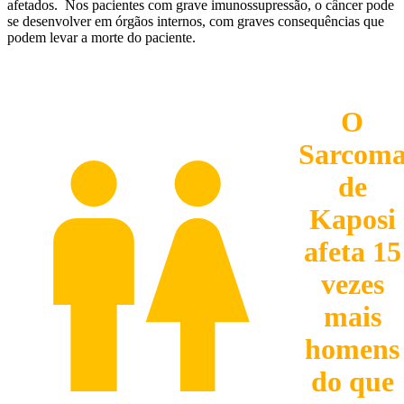
afetados. Nos pacientes com grave imunossupressão, o câncer pode
se desenvolver em órgãos internos, com graves consequências que
podem levar a morte do paciente.
O
Sarcom
de
Kaposi
afeta 15
vezes
mais
homens
do que