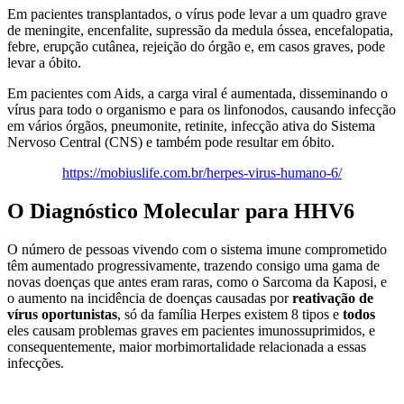
Em pacientes transplantados, o vírus pode levar a um quadro grave
de meningite, encenfalite, supressão da medula óssea, encefalopatia,
febre, erupção cutânea, rejeição do órgão e, em casos graves, pode
levar a óbito.
Em pacientes com Aids, a carga viral é aumentada, disseminando o
vírus para todo o organismo e para os linfonodos, causando infecção
em vários órgãos, pneumonite, retinite, infecção ativa do Sistema
Nervoso Central (CNS) e também pode resultar em óbito.
https://mobiuslife.com.br/herpes-virus-humano-6/
O Diagnóstico Molecular para HHV6
O número de pessoas vivendo com o sistema imune comprometido
têm aumentado progressivamente, trazendo consigo uma gama de
novas doenças que antes eram raras, como o Sarcoma da Kaposi, e
o aumento na incidência de doenças causadas por
reativação de
vírus oportunistas
, só da família Herpes existem 8 tipos e
todos
eles causam problemas graves em pacientes imunossuprimidos, e
consequentemente, maior morbimortalidade relacionada a essas
infecções.