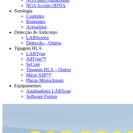
NGS para Quimerismo
NGS Accept cfDNA
Sorologia
Controles
Reagentes
Acessórios
Detecção de Anticorpo
LABScreen
Detecção – Outros
Tipagem HLA
LABType
AllType™
SeCore
Tipagem HLA – Outros
Micro SSP™
Placas Monoclonais
Equipamentos
Analisadores LABScan
Software Fusion