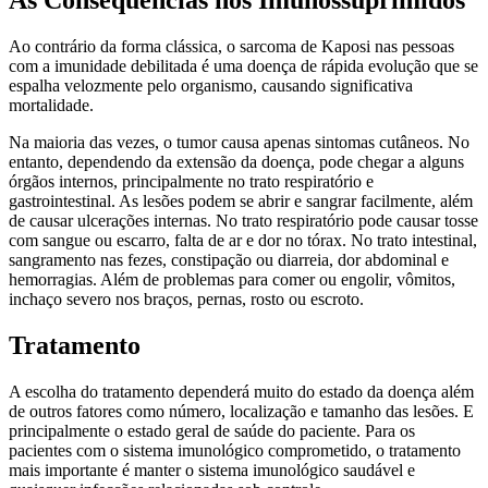
As Consequências nos Imunossuprimidos
Ao contrário da forma clássica, o sarcoma de Kaposi nas pessoas
com a imunidade debilitada é uma doença de rápida evolução que se
espalha velozmente pelo organismo, causando significativa
mortalidade.
Na maioria das vezes, o tumor causa apenas sintomas cutâneos. No
entanto, dependendo da extensão da doença, pode chegar a alguns
órgãos internos, principalmente no trato respiratório e
gastrointestinal. As lesões podem se abrir e sangrar facilmente, além
de causar ulcerações internas. No trato respiratório pode causar tosse
com sangue ou escarro, falta de ar e dor no tórax. No trato intestinal,
sangramento nas fezes, constipação ou diarreia, dor abdominal e
hemorragias. Além de problemas para comer ou engolir, vômitos,
inchaço severo nos braços, pernas, rosto ou escroto.
Tratamento
A escolha do tratamento dependerá muito do estado da doença além
de outros fatores como número, localização e tamanho das lesões. E
principalmente o estado geral de saúde do paciente. Para os
pacientes com o sistema imunológico comprometido, o tratamento
mais importante é manter o sistema imunológico saudável e